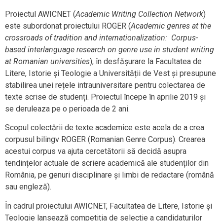
Proiectul AWICNET (
Academic Writing Collection Network
)
este subordonat proiectului ROGER (
Academic genres at the
crossroads of tradition and internationalization: Corpus-
based interlanguage research on genre use in student writing
at Romanian universities
), în desfășurare la Facultatea de
Litere, Istorie și Teologie a Universității de Vest și presupune
stabilirea unei rețele intrauniversitare pentru colectarea de
texte scrise de studenți. Proiectul începe în aprilie 2019 și
se deruleaza pe o perioada de 2 ani.
Scopul colectării de texte academice este acela de a crea
corpusul bilingv ROGER (Romanian Genre Corpus). Crearea
acestui corpus va ajuta cercetătorii să decidă asupra
tendințelor actuale de scriere academică ale studenților din
România, pe genuri disciplinare și limbi de redactare (română
sau engleză).
În cadrul proiectului AWICNET, Facultatea de Litere, Istorie și
Teologie lansează competiția de selecție a candidaturilor